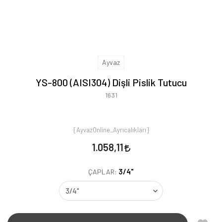
Ayvaz
YS-800 (AISI304) Dişli Pislik Tutucu
1631
[AyvazOnline_Ayrıcalıkları]
1.058,11
3/4"
ÇAPLAR: