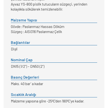
Ayvaz YS-800 pislik tutucuların süzgeçi, yerinden
kolaylıkla sökülerek temizlenebilir.
Malzeme Yapısı
Gövde: Paslanmaz Hassas Döküm
Süzgeç: AISI316 Paslanmaz Çelik
Bağlantılar
Dişli
Nominal Çap
DN15 (1/2”) – DN50 (2”)
Basınç Değerleri
Maks. 40 bar’ a kadar
Sıcaklık Aralığı
Malzeme yapısına göre -25ºC’den 180ºC’ye kadar.