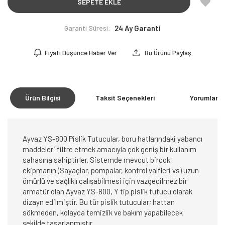
SEPETE EKLE
Garanti Süresi:
24 Ay Garanti
Fiyatı Düşünce Haber Ver
Bu Ürünü Paylaş
Ürün Bilgisi
Taksit Seçenekleri
Yorumlar
(0
Ayvaz YS-800 Pislik Tutucular, boru hatlarındaki yabancı
maddeleri filtre etmek amacıyla çok geniş bir kullanım
sahasına sahiptirler. Sistemde mevcut birçok
ekipmanın (Sayaçlar, pompalar, kontrol valfleri vs) uzun
ömürlü ve sağlıklı çalışabilmesi için vazgeçilmez bir
armatür olan Ayvaz YS-800, Y tip pislik tutucu olarak
dizayn edilmiştir. Bu tür pislik tutucular; hattan
sökmeden, kolayca temizlik ve bakım yapabilecek
şekilde tasarlanmıştır.