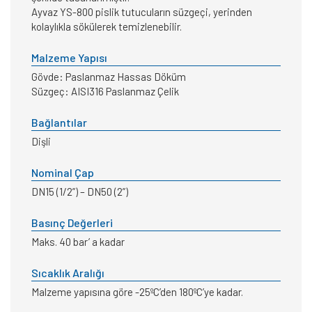
Ayvaz YS-800 pislik tutucuların süzgeçi, yerinden
kolaylıkla sökülerek temizlenebilir.
Malzeme Yapısı
Gövde: Paslanmaz Hassas Döküm
Süzgeç: AISI316 Paslanmaz Çelik
Bağlantılar
Dişli
Nominal Çap
DN15 (1/2”) – DN50 (2”)
Basınç Değerleri
Maks. 40 bar’ a kadar
Sıcaklık Aralığı
Malzeme yapısına göre -25ºC’den 180ºC’ye kadar.