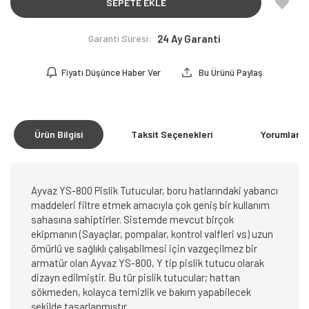
SEPETE EKLE
Garanti Süresi:
24 Ay Garanti
Fiyatı Düşünce Haber Ver
Bu Ürünü Paylaş
Ürün Bilgisi
Taksit Seçenekleri
Yorumlar
(0
Ayvaz YS-800 Pislik Tutucular, boru hatlarındaki yabancı
maddeleri filtre etmek amacıyla çok geniş bir kullanım
sahasına sahiptirler. Sistemde mevcut birçok
ekipmanın (Sayaçlar, pompalar, kontrol valfleri vs) uzun
ömürlü ve sağlıklı çalışabilmesi için vazgeçilmez bir
armatür olan Ayvaz YS-800, Y tip pislik tutucu olarak
dizayn edilmiştir. Bu tür pislik tutucular; hattan
sökmeden, kolayca temizlik ve bakım yapabilecek
şekilde tasarlanmıştır.