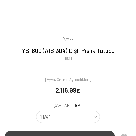
Ayvaz
YS-800 (AISI304) Dişli Pislik Tutucu
1631
[AyvazOnline_Ayrıcalıkları]
2.116,99
1 1/4"
ÇAPLAR: