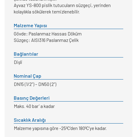
Ayvaz YS-800 pislik tutucuların süzgeçi, yerinden
kolaylıkla sökülerek temizlenebilir.
Malzeme Yapısı
Gövde: Paslanmaz Hassas Döküm
Süzgeç: AISI316 Paslanmaz Çelik
Bağlantılar
Dişli
Nominal Çap
DN15 (1/2”) – DN50 (2”)
Basınç Değerleri
Maks. 40 bar’ a kadar
Sıcaklık Aralığı
Malzeme yapısına göre -25ºC’den 180ºC’ye kadar.