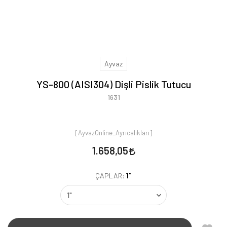
Ayvaz
YS-800 (AISI304) Dişli Pislik Tutucu
1631
[AyvazOnline_Ayrıcalıkları]
1.658,05
1"
ÇAPLAR: