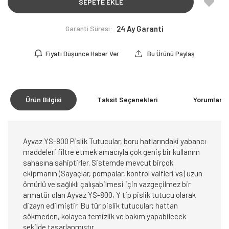
SEPETE EKLE
Garanti Süresi:
24 Ay Garanti
Fiyatı Düşünce Haber Ver
Bu Ürünü Paylaş
Ürün Bilgisi
Taksit Seçenekleri
Yorumlar
(0
Ayvaz YS-800 Pislik Tutucular, boru hatlarındaki yabancı
maddeleri filtre etmek amacıyla çok geniş bir kullanım
sahasına sahiptirler. Sistemde mevcut birçok
ekipmanın (Sayaçlar, pompalar, kontrol valfleri vs) uzun
ömürlü ve sağlıklı çalışabilmesi için vazgeçilmez bir
armatür olan Ayvaz YS-800, Y tip pislik tutucu olarak
dizayn edilmiştir. Bu tür pislik tutucular; hattan
sökmeden, kolayca temizlik ve bakım yapabilecek
şekilde tasarlanmıştır.