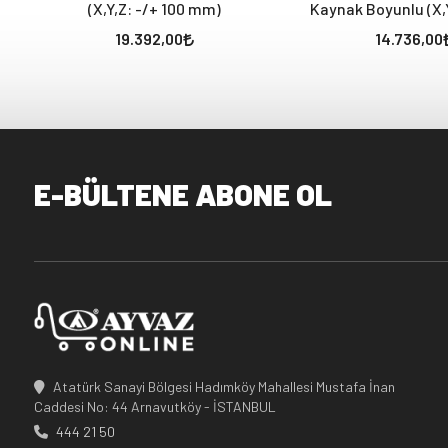
(X,Y,Z: -/+ 100 mm)
Kaynak Boyunlu (X,Y
mm)
19.392,00
14.736,00
E-BÜLTENE ABONE OL
Atatürk Sanayi Bölgesi Hadımköy Mahallesi Mustafa İnan
Caddesi No: 44 Arnavutköy - İSTANBUL
444 21 50