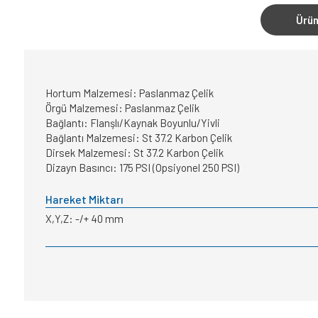
Ürün
Hortum Malzemesi: Paslanmaz Çelik
Örgü Malzemesi: Paslanmaz Çelik
Bağlantı: Flanşlı/Kaynak Boyunlu/Yivli
Bağlantı Malzemesi: St 37.2 Karbon Çelik
Dirsek Malzemesi: St 37.2 Karbon Çelik
Dizayn Basıncı: 175 PSI (Opsiyonel 250 PSI)
Hareket Miktarı
X,Y,Z: -/+ 40 mm