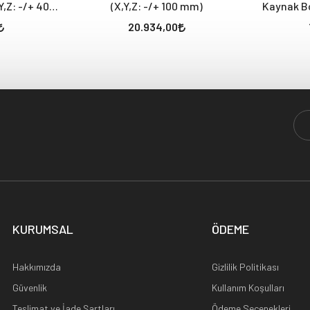
,Z: -/+ 40
(X,Y,Z: -/+ 100 mm)
Kaynak Bo
20.934,00
KURUMSAL
ÖDEME
Hakkımızda
Gizlilik Politikası
Güvenlik
Kullanım Koşulları
Teslimat ve İade Şartları
Ödeme Seçenekleri