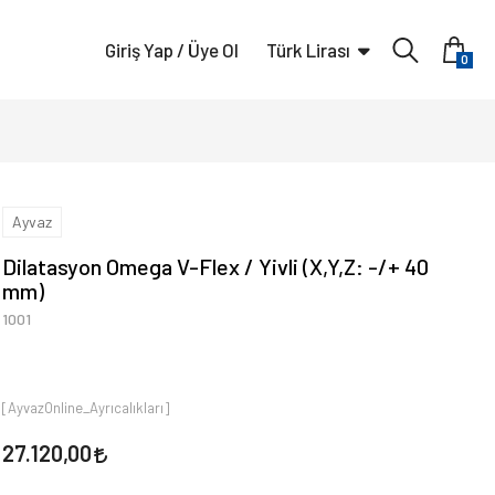
Giriş Yap / Üye Ol
Türk Lirası
0
Ayvaz
Dilatasyon Omega V-Flex / Yivli (X,Y,Z: -/+ 40
mm)
1001
[AyvazOnline_Ayrıcalıkları]
27.120,00