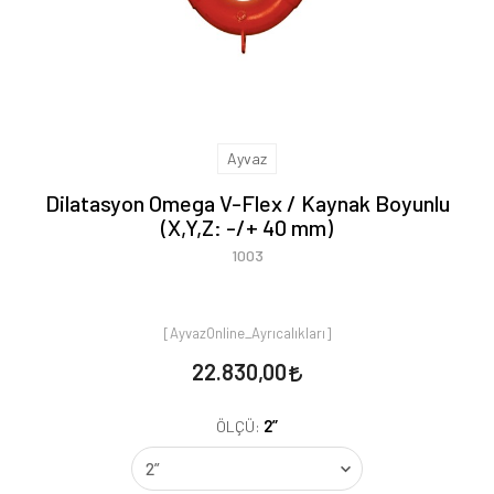
Ayvaz
Dilatasyon Omega V-Flex / Kaynak Boyunlu
(X,Y,Z: -/+ 40 mm)
1003
[AyvazOnline_Ayrıcalıkları]
22.830,00
2”
ÖLÇÜ: