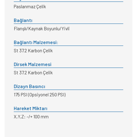
Paslanmaz Çelik
Bağlantı
Flanşlı/Kaynak Boyunlu/Yivli
Bağlantı Malzemesi:
St 37.2 Karbon Çelik
Dirsek Malzemesi
St 37.2 Karbon Çelik
Dizayn Basıncı
175 PSI (Opsiyonel 250 PSI)
Hareket Miktarı
X,Y,Z: -/+ 100 mm