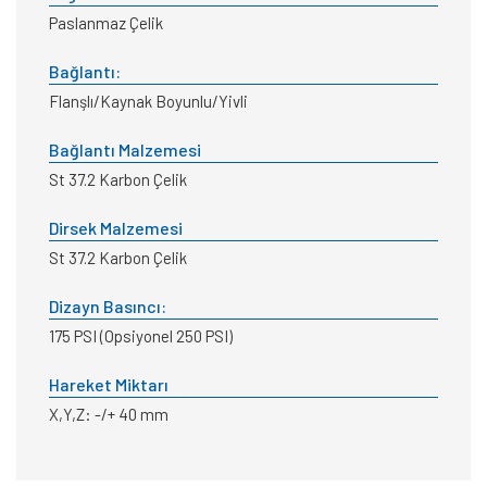
Paslanmaz Çelik
Bağlantı:
Flanşlı/Kaynak Boyunlu/Yivli
Bağlantı Malzemesi
St 37.2 Karbon Çelik
Dirsek Malzemesi
St 37.2 Karbon Çelik
Dizayn Basıncı:
175 PSI (Opsiyonel 250 PSI)
Hareket Miktarı
X,Y,Z: -/+ 40 mm