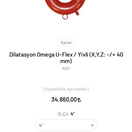
Ayvaz
Dilatasyon Omega U-Flex / Yivli (X,Y,Z: -/+ 40
mm)
1007
[AyvazOnline_Ayrıcalıkları]
34.860,00
4”
ÖLÇÜ: