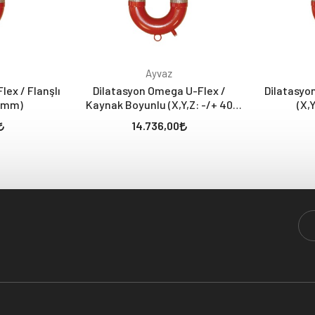
Ayvaz
ex / Flanşlı
Dilatasyon Omega U-Flex /
Dilatasyon
0 mm)
Kaynak Boyunlu (X,Y,Z: -/+ 40
(X,
mm)
14.736,00