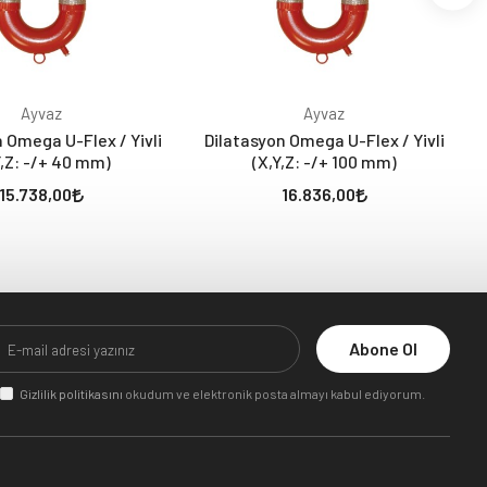
Ayvaz
Ayvaz
 Omega U-Flex / Yivli
Dilatasyon Omega U-Flex / Yivli
D
Y,Z: -/+ 40 mm)
(X,Y,Z: -/+ 100 mm)
15.738,00
16.836,00
Abone Ol
Gizlilik politikasını
okudum ve elektronik posta almayı kabul ediyorum.