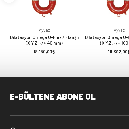
Ayvaz
Ayvaz
Dilatasyon Omega U-Flex / Flanşlı
Dilatasyon Omega U-Fl
(X,Y,Z: -/+ 40 mm)
(X,Y,Z: -/+ 10
18.150,00
19.392,00
E-BÜLTENE ABONE OL