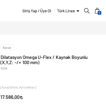
Giriş Yap / Üye Ol
Türk Lirası
0
Ayvaz
Dilatasyon Omega U-Flex / Kaynak Boyunlu
(X,Y,Z: -/+ 100 mm)
1008
[AyvazOnline_Ayrıcalıkları]
17.586,00