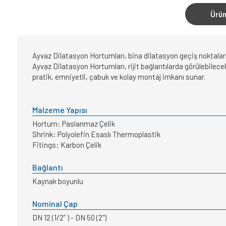
Ürün
Ayvaz Dilatasyon Hortumları, bina dilatasyon geçiş noktaların
Ayvaz Dilatasyon Hortumları, rijit bağlantılarda görülebilecek
pratik, emniyetli, çabuk ve kolay montaj imkanı sunar.
Malzeme Yapısı
Hortum: Paslanmaz Çelik
Shrink: Polyolefin Esaslı Thermoplastik
Fitings: Karbon Çelik
Bağlantı
Kaynak boyunlu
Nominal Çap
DN 12 (1/2” ) - DN 50 (2")