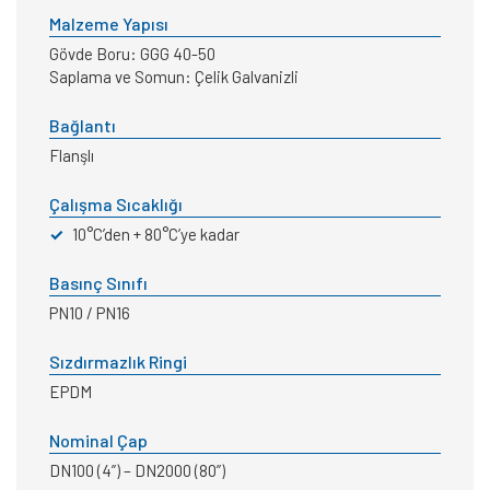
Malzeme Yapısı
Gövde Boru: GGG 40-50
Saplama ve Somun: Çelik Galvanizli
Bağlantı
Flanşlı
Çalışma Sıcaklığı
✓
10°C’den + 80°C’ye kadar
Basınç Sınıfı
PN10 / PN16
Sızdırmazlık Ringi
EPDM
Nominal Çap
DN100 (4”) – DN2000 (80”)