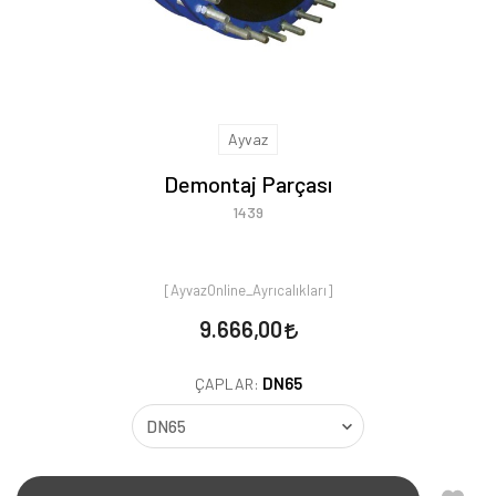
Ayvaz
Demontaj Parçası
1439
[AyvazOnline_Ayrıcalıkları]
9.666,00
DN65
ÇAPLAR: