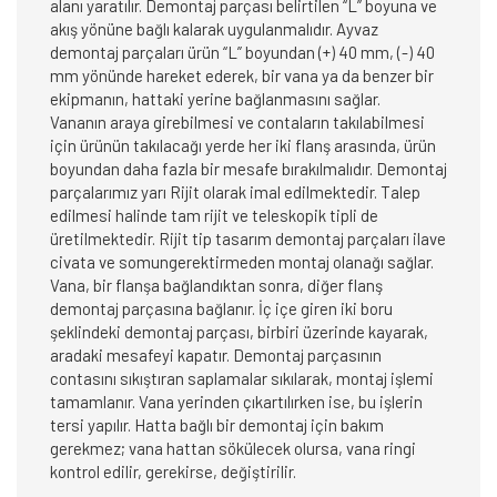
alanı yaratılır. Demontaj parçası belirtilen “L” boyuna ve
akış yönüne bağlı kalarak uygulanmalıdır. Ayvaz
demontaj parçaları ürün “L” boyundan (+) 40 mm, (-) 40
mm yönünde hareket ederek, bir vana ya da benzer bir
ekipmanın, hattaki yerine bağlanmasını sağlar.
Vananın araya girebilmesi ve contaların takılabilmesi
için ürünün takılacağı yerde her iki flanş arasında, ürün
boyundan daha fazla bir mesafe bırakılmalıdır. Demontaj
parçalarımız yarı Rijit olarak imal edilmektedir. Talep
edilmesi halinde tam rijit ve teleskopik tipli de
üretilmektedir. Rijit tip tasarım demontaj parçaları ilave
civata ve somungerektirmeden montaj olanağı sağlar.
Vana, bir flanşa bağlandıktan sonra, diğer flanş
demontaj parçasına bağlanır. İç içe giren iki boru
şeklindeki demontaj parçası, birbiri üzerinde kayarak,
aradaki mesafeyi kapatır. Demontaj parçasının
contasını sıkıştıran saplamalar sıkılarak, montaj işlemi
tamamlanır. Vana yerinden çıkartılırken ise, bu işlerin
tersi yapılır. Hatta bağlı bir demontaj için bakım
gerekmez; vana hattan sökülecek olursa, vana ringi
kontrol edilir, gerekirse, değiştirilir.