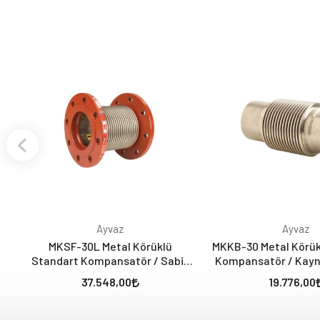
Ayvaz
Ayvaz
MKSF-30L Metal Körüklü
MKKB-30 Metal Körük
Standart Kompansatör / Sabit
Kompansatör / Kayn
Flanşlı (30 mm - Laynerli)
(30 mm - Layne
37.548,00
19.776,00