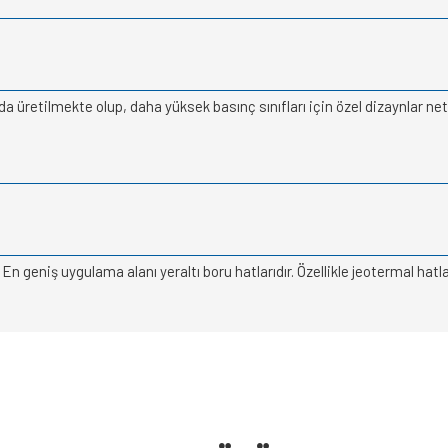
a üretilmekte olup, daha yüksek basınç sınıfları için özel dizaynlar n
eniş uygulama alanı yeraltı boru hatlarıdır. Özellikle jeotermal hatlard