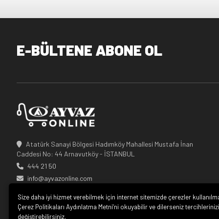
E-BÜLTENE ABONE OL
Atatürk Sanayi Bölgesi Hadımköy Mahallesi Mustafa İnan
Caddesi No: 44 Arnavutköy - İSTANBUL
444 21 50
info@ayvazonline.com
Size daha iyi hizmet verebilmek için internet sitemizde çerezler kullanılm
Çerez Politikaları Aydınlatma Metni’ni okuyabilir ve dilerseniz tercihleriniz
değiştirebilirsiniz.