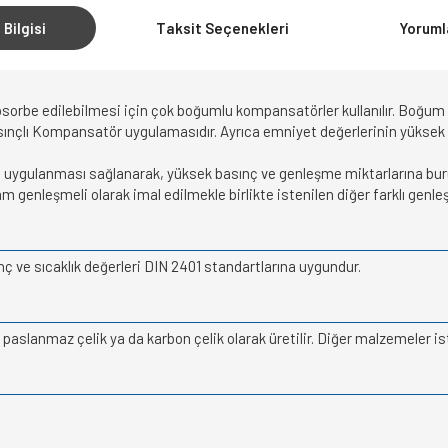
 Bilgisi
Taksit Seçenekleri
Yoruml
sorbe edilebilmesi için çok boğumlu kompansatörler kullanılır. Boğum 
asınçlı Kompansatör uygulamasıdır. Ayrıca emniyet değerlerinin yüksek 
 da uygulanması sağlanarak, yüksek basınç ve genleşme miktarlarına b
m genleşmeli olarak imal edilmekle birlikte istenilen diğer farklı gen
ç ve sıcaklık değerleri DIN 2401 standartlarına uygundur.
aslanmaz çelik ya da karbon çelik olarak üretilir. Diğer malzemeler iste