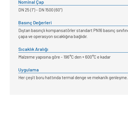
Nominal Çap
DN 25 (1") - DN 1500 (60")
Basınç Değerleri
Dıştan basınçlı kompansatörler standart PN16 basınç sınıfınd
çapa ve operasyon sıcaklığına bağlıdır.
Sıcaklık Aralığı
Malzeme yapısına göre - 196°C den + 600°C e kadar
Uygulama
Her çeşit boru hattında termal denge ve mekanik genleşme. En g