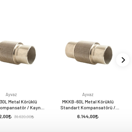
Ayvaz
Ayvaz
0L Metal Körüklü
MKKB-60L Metal Körüklü
Kompansatör / Kaynak
Standart Kompansatörü /
 (30 mm - Laynerli)
Kaynak Boyunlu (60 mm -
2,00
6.144,00
36.620,00
Laynerli)