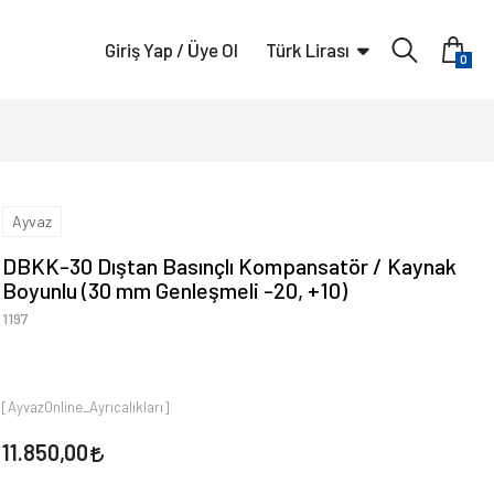
Giriş Yap / Üye Ol
Türk Lirası
0
Ayvaz
DBKK-30 Dıştan Basınçlı Kompansatör / Kaynak
Boyunlu (30 mm Genleşmeli -20, +10)
1197
[AyvazOnline_Ayrıcalıkları]
11.850,00