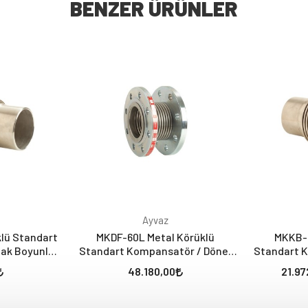
BENZER ÜRÜNLER
Ayvaz
lü Standart
MKDF-60L Metal Körüklü
MKKB-3
ak Boyunlu
Standart Kompansatör / Döner
Standart 
rsiz)
Flanşlı (60 mm - Laynerli)
Boyunlu
48.180,00
21.97