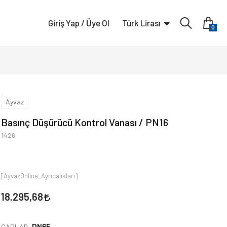
Giriş Yap / Üye Ol
Türk Lirası
0
Ayvaz
Basınç Düşürücü Kontrol Vanası / PN16
1426
[AyvazOnline_Ayrıcalıkları]
18.295,68
DN65
ÇAPLAR: