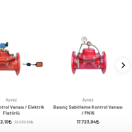
Ayvaz
Ayvaz
trol Vanası / Elektrik
Basınç Sabitleme Kontrol Vanası
Flatörlü
/ PN16
2,10
17.723,94
32.636,83