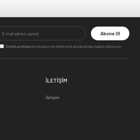
Abone Ol
Gizlilik politikasını
okudum ve elektronik posta almayı kabul ediyorum.
İLETİŞİM
İletişim