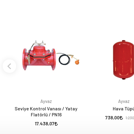
Ayvaz
Ayvaz
Seviye Kontrol Vanası / Yatay
Hava Tüp
Flatörlü / PN16
738,00
1.23
17.438,07