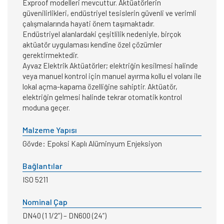
Exproof modelleri mevcuttur. Aktüatörlerin
güvenilirlikleri, endüstriyel tesislerin güvenli ve verimli
çalışmalarında hayati önem taşımaktadır.
Endüstriyel alanlardaki çeşitlilik nedeniyle, birçok
aktüatör uygulaması kendine özel çözümler
gerektirmektedir.
Ayvaz Elektrik Aktüatörler; elektriğin kesilmesi halinde
veya manuel kontrol için manuel ayırma kollu el volanı ile
lokal açma-kapama özelliğine sahiptir. Aktüatör,
elektriğin gelmesi halinde tekrar otomatik kontrol
moduna geçer.
Malzeme Yapısı
Gövde: Epoksi Kaplı Alüminyum Enjeksiyon
Bağlantılar
ISO 5211
Nominal Çap
DN40 (1 1/2”) – DN600 (24”)