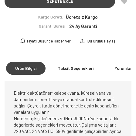
SEPETE EKLE
Kargo Ücreti:
Ücretsiz Kargo
Garanti Süresi:
24 Ay Garanti
Fiyatı Düşünce Haber Ver
Bu Ürünü Paylaş
Ürün Bilgisi
Taksit Seçenekleri
Yorumlar
(0
Elektrik aktüatörler; kelebek vana, küresel vana ve
damperlerin, on-off veya oransal kontrol edilmesini
sağlar. Çeyrek turda dönel hareketle açılıp kapanabilen
vanalara uygulanır.
Moment çıkış değerleri, 40Nm-3000Nm’ye kadar farklı
değerlerde seçenekleri mevcuttur. Çalışma voltajları:
220 VAC, 24 VAC/DC, 380V gerilimle çalışabilirler. Ayrıca