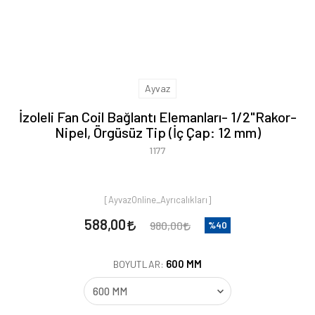
Ayvaz
İzoleli Fan Coil Bağlantı Elemanları- 1/2"Rakor-
Nipel, Örgüsüz Tip (İç Çap: 12 mm)
1177
[AyvazOnline_Ayrıcalıkları]
588,00
980,00
%40
600 MM
BOYUTLAR: