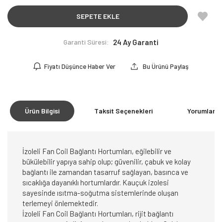
SEPETE EKLE
Garanti Süresi:
24 Ay Garanti
Fiyatı Düşünce Haber Ver
Bu Ürünü Paylaş
Ürün Bilgisi
Taksit Seçenekleri
Yorumlar
(0
İzoleli Fan Coil Bağlantı Hortumları, eğilebilir ve
bükülebilir yapıya sahip olup; güvenilir, çabuk ve kolay
bağlantı ile zamandan tasarruf sağlayan, basınca ve
sıcaklığa dayanıklı hortumlardır. Kauçuk izolesi
sayesinde ısıtma-soğutma sistemlerinde oluşan
terlemeyi önlemektedir.
İzoleli Fan Coil Bağlantı Hortumları, rijit bağlantı