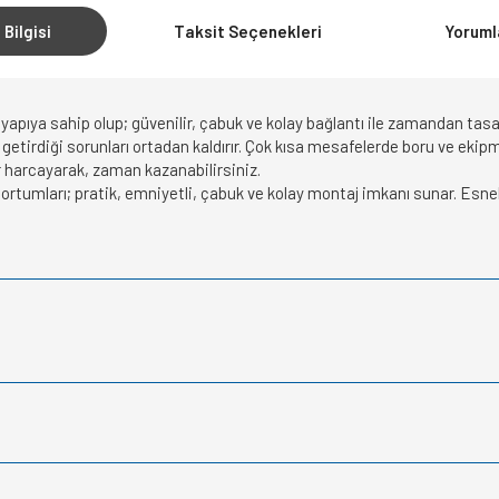
 Bilgisi
Taksit Seçenekleri
Yoruml
ir yapıya sahip olup; güvenilir, çabuk ve kolay bağlantı ile zamandan tas
n getirdiği sorunları ortadan kaldırır. Çok kısa mesafelerde boru ve ek
 harcayarak, zaman kazanabilirsiniz.
rtumları; pratik, emniyetli, çabuk ve kolay montaj imkanı sunar. Esnek