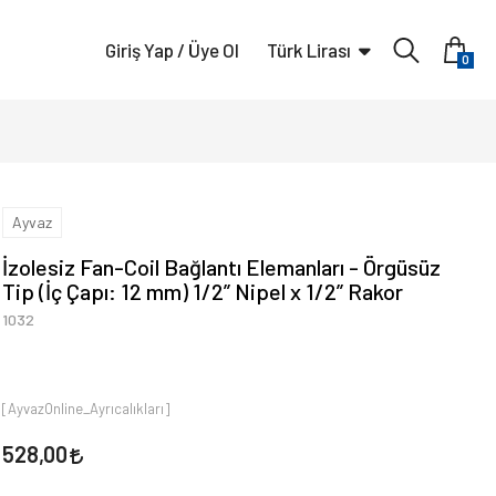
Giriş Yap / Üye Ol
Türk Lirası
0
Ayvaz
İzolesiz Fan-Coil Bağlantı Elemanları - Örgüsüz
Tip (İç Çapı: 12 mm) 1/2” Nipel x 1/2” Rakor
1032
[AyvazOnline_Ayrıcalıkları]
528,00