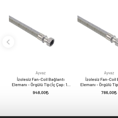
Ayvaz
Ayvaz
İzolesiz Fan-Coil Bağlantı
İzolesiz Fan-Coil
Elemanı - Örgülü Tip (İç Çap: 16
Elemanı - Örgülü Tip
mm) 3/4” Nipel x 3/4” Rakor
mm) 1/2” Nipel x 1
948,00
786,00