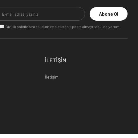
Abone Ol
Gizlilik politikasını
okudum ve elektronik posta almayı kabul ediyorum.
İLETİŞİM
İletişim