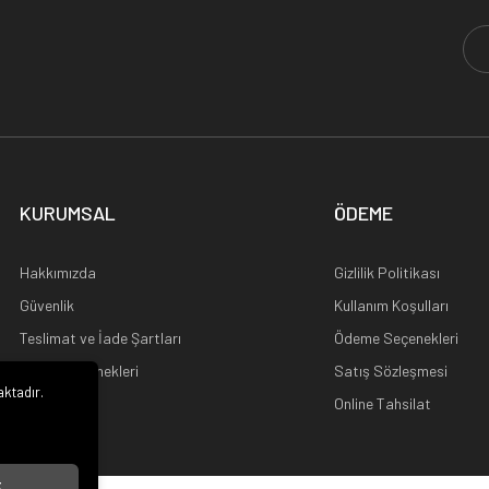
KURUMSAL
ÖDEME
Hakkımızda
Gizlilik Politikası
Güvenlik
Kullanım Koşulları
Teslimat ve İade Şartları
Ödeme Seçenekleri
Kargo Seçenekleri
Satış Sözleşmesi
aktadır.
Ana Sayfa
Online Tahsilat
i
t