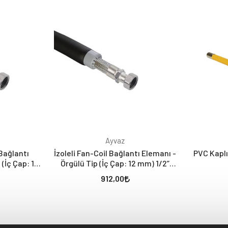
Ayvaz
 Bağlantı
İzoleli Fan-Coil Bağlantı Elemanı -
PVC Kaplı
 (İç Çap: 12
Örgülü Tip (İç Çap: 12 mm) 1/2”
/2” Rakor
Nipel x 3/4” Rakor
912,00