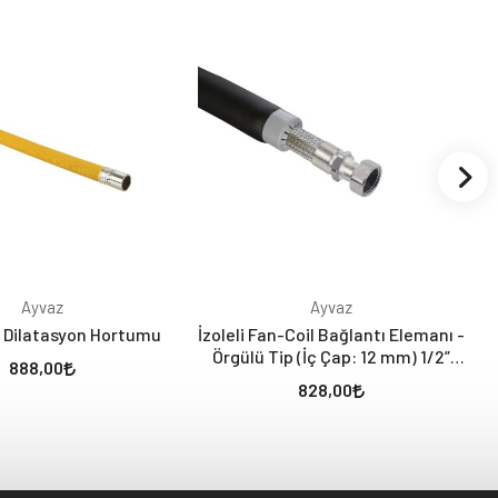
Ayvaz
Ayvaz
 Dilatasyon Hortumu
İzoleli Fan-Coil Bağlantı Elemanı -
Örgülü Tip (İç Çap: 12 mm) 1/2”
888,00
Nipel x 1/2” Rakor
828,00