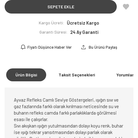
SEPETE EKLE
Kargo Ücreti:
Ücretsiz Kargo
Garanti Süresi:
24 Ay Garanti
Fiyatı Düşünce Haber Ver
Bu Ürünü Paylaş
Ürün Bilgisi
Taksit Seçenekleri
Yorumlar
(0
Ayvaz Refleks Camlı Seviye Göstergeleri, ışığın sıvı ve
gaz fazlarında farklı olarak kırılması neticesinde su ve
buharın refleks camda farklı parlaklıklarda görülmesi
esası ile çalışırlar.
Sıvı akışkan ışığın yutulmasından dolayı koyu renk, buhar
ise ışığı tekrar yansıtmasından dolayı parlak olarak