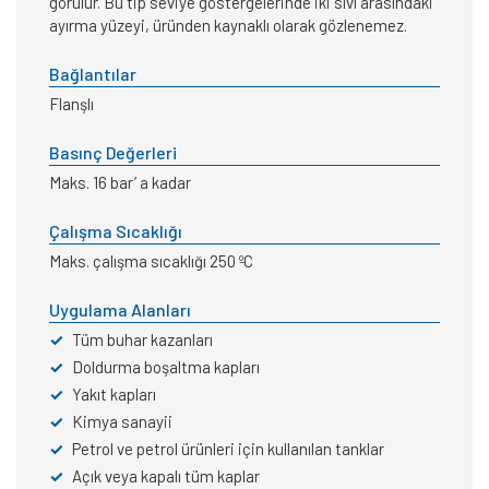
görülür. Bu tip seviye göstergelerinde iki sıvı arasındaki
ayırma yüzeyi, üründen kaynaklı olarak gözlenemez.
Bağlantılar
Flanşlı
Basınç Değerleri
Maks. 16 bar’ a kadar
Çalışma Sıcaklığı
Maks. çalışma sıcaklığı 250 ºC
Uygulama Alanları
✓
Tüm buhar kazanları
✓
Doldurma boşaltma kapları
✓
Yakıt kapları
✓
Kimya sanayii
✓
Petrol ve petrol ürünleri için kullanılan tanklar
✓
Açık veya kapalı tüm kaplar