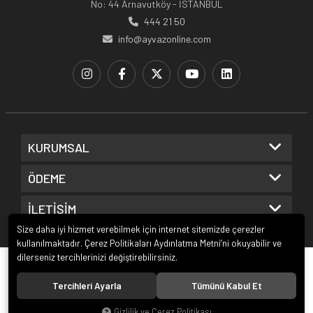
No: 44 Arnavutköy - İSTANBUL
444 21 50
info@ayvazonline.com
KURUMSAL
ÖDEME
İLETİŞİM
Size daha iyi hizmet verebilmek için internet sitemizde çerezler
kullanılmaktadır. Çerez Politikaları Aydınlatma Metni’ni okuyabilir ve
dilerseniz tercihlerinizi değiştirebilirsiniz.
© 2020
Ayvaz Online
. Tüm hakları saklıdır.
Tercihleri Ayarla
Tümünü Kabul Et
Gizlilik ve Çerez Politikası