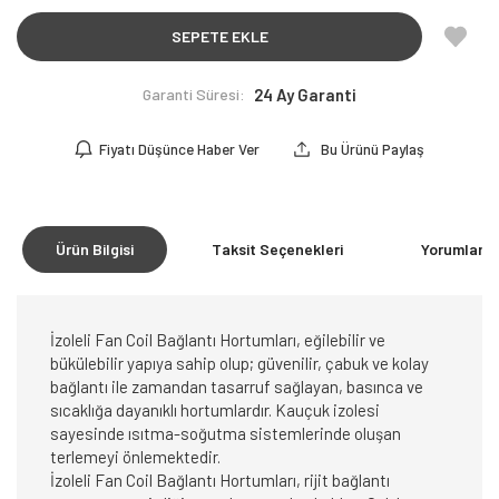
SEPETE EKLE
Garanti Süresi:
24 Ay Garanti
Fiyatı Düşünce Haber Ver
Bu Ürünü Paylaş
Ürün Bilgisi
Taksit Seçenekleri
Yorumlar
(0
İzoleli Fan Coil Bağlantı Hortumları, eğilebilir ve
bükülebilir yapıya sahip olup; güvenilir, çabuk ve kolay
bağlantı ile zamandan tasarruf sağlayan, basınca ve
sıcaklığa dayanıklı hortumlardır. Kauçuk izolesi
sayesinde ısıtma-soğutma sistemlerinde oluşan
terlemeyi önlemektedir.
İzoleli Fan Coil Bağlantı Hortumları, rijit bağlantı