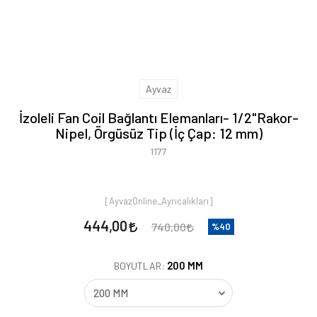
Ayvaz
İzoleli Fan Coil Bağlantı Elemanları- 1/2"Rakor-
Nipel, Örgüsüz Tip (İç Çap: 12 mm)
1177
[AyvazOnline_Ayrıcalıkları]
444,00
740,00
%40
200 MM
BOYUTLAR: